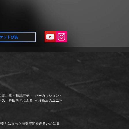
ケットぴあ
起朗、箏・菊武粧子、 パーカッション・
ンス・長田考允による 和洋折衷のユニッ
段の演奏とは違った演奏空間を創るために集