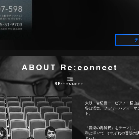
チ
ABOUT Re;connect
太鼓・岩切響一、ピアノ・横山
谷口潤実、フラワーパフォーマ
ト。
「音楽の再解釈」をテーマに、
和と洋+αで それぞれの普
まった。